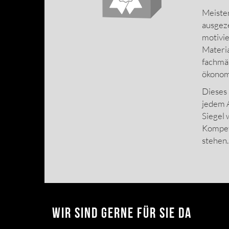
Meister
ausgeze
motivie
Materia
fachmän
ökonomi
Dieses 
jedem A
Siegel 
Kompet
stehen.
Wir sind gerne für Sie da