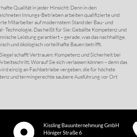
hafte Qualität in jeder Hinsicht: Denn in den
ichneten Innungs-Betrieben arbeiten qualifizierte und
rte Mitarbeiter auf modernstem Stand der Bau- und
l- Technologie. Das heißt für Sie: Geballte Kompetenz und
nische Leistung garantiert – gerade, was das nachhaltige,
sch und ökologisch vorteilhafte Bauen betrifft.
Siegel schafft Vertrauen: Kompetenz und Sicherheit bei
rbeitsschritt. Worauf Sie sich verlassen können – denn das
wird einzig an Fachbetriebe vergeben, die für höchste
enz und termingerechte saubere Ausführung vor Ort
Kissling Bauunternehmung GmbH
Höniger Straße 6