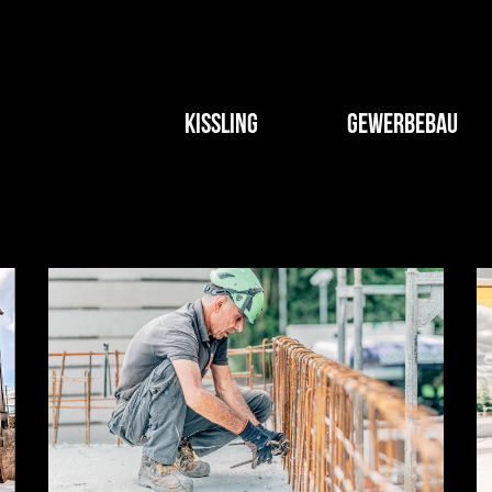
Karriere bei Kissling
KISSLING
GEWERBEBAU